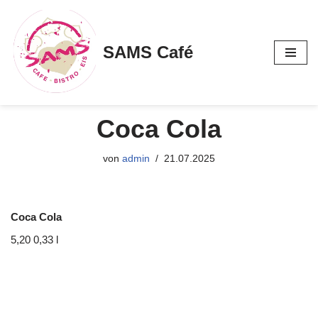
Zum
SAMS Café
Inhalt
springen
Coca Cola
von
admin
21.07.2025
Coca Cola
5,20 0,33 l