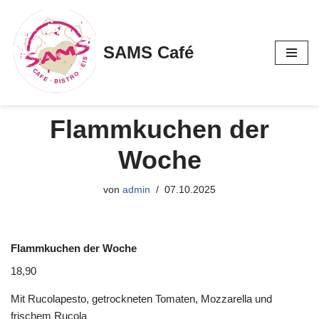
Zum
SAMS Café
Inhalt
springen
Flammkuchen der
Woche
von
admin
07.10.2025
Flammkuchen der Woche
18,90
Mit Rucolapesto, getrockneten Tomaten, Mozzarella und
frischem Rucola