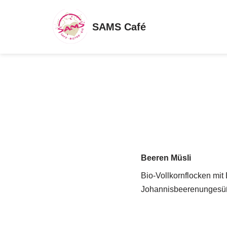
SAMS Café
Zum
Inhalt
springen
Beeren Müsli
Bio-Vollkornflocken mi
Johannisbeerenungesü